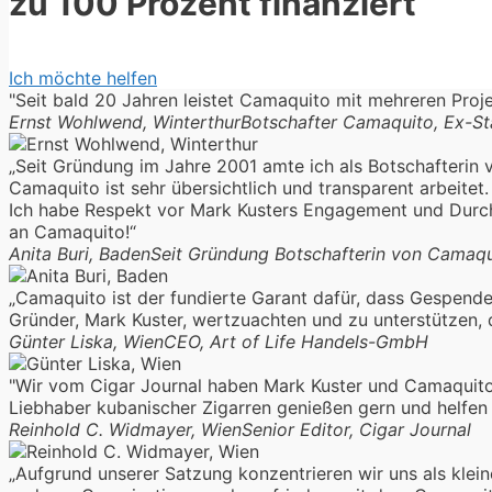
zu 100 Prozent finanziert
Ich möchte helfen
"Seit bald 20 Jahren leistet Camaquito mit mehreren Proje
Ernst Wohlwend, Winterthur
Botschafter Camaquito, Ex-St
„Seit Gründung im Jahre 2001 amte ich als Botschafterin 
Camaquito ist sehr übersichtlich und transparent arbeit
Ich habe Respekt vor Mark Kusters Engagement und Durchh
an Camaquito!“
Anita Buri, Baden
Seit Gründung Botschafterin von Camaqu
„Camaquito ist der fundierte Garant dafür, dass Gespendet
Gründer, Mark Kuster, wertzuachten und zu unterstützen
Günter Liska, Wien
CEO, Art of Life Handels-GmbH
"Wir vom Cigar Journal haben Mark Kuster und Camaquito 
Liebhaber kubanischer Zigarren genießen gern und helfen 
Reinhold C. Widmayer, Wien
Senior Editor, Cigar Journal
„Aufgrund unserer Satzung konzentrieren wir uns als klein