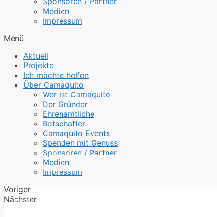
Sponsoren / Partner
Medien
Impressum
Menü
Aktuell
Projekte
Ich möchte helfen
Über Camaquito
Wer ist Camaquito
Der Gründer
Ehrenamtliche
Botschafter
Camaquito Events
Spenden mit Genuss
Sponsoren / Partner
Medien
Impressum
Voriger
Nächster