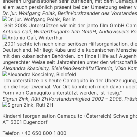
anderen Organisationen sehr zufrieden, mit dem Camaquito 
allem auch persönlich präsent bei der Umsetzung seiner von
Dr. jur. Wolfgang Polak, Berlin
Vorsitzender des Vorstandes 
"Seit 2008 Unterstützen wir mit der janto film GmbH Camaqu
Antonio Calì, Winterthur
janto film GmbH, Audiovisuelle K
„2001 suchte ich nach einer seriösen Hilfsorganisation, d
Deutschland. Mir liegt Kuba und die kubanischen Menschen
mit den kubanischen Behörden. Ich finde Hilfe auf Augen
ungerechter Weise seit Jahrzehnten unter den wirtschaftli
Alexandra Koscielny, Bielefeld
Geschäftsführerin, Visio K
"Ich unterstütze bis heute Camaquito in der Überzeugung, d
ich die Insel zweimal. Vor Ort konnte ich mich davon übe
Form von Camaquito unterstützt werden, ist riesig."
Sigrun Zink, Rüti ZH
Vorstandsmitglied 2002 – 2008, Präs
Kinderhilfsorganisation Camaquito (Österreich) Schwaigh
AT-5301 Eugendorf
Telefon +43 650 800 1 800