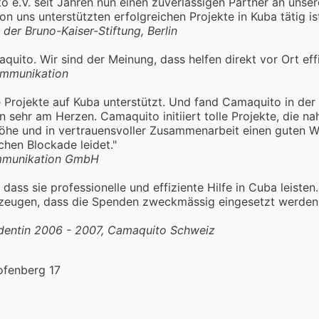
e.V. seit Jahren nun einen zuverlässigen Partner an unserer
 uns unterstützten erfolgreichen Projekte in Kuba tätig ist
der Bruno-Kaiser-Stiftung, Berlin
ito. Wir sind der Meinung, dass helfen direkt vor Ort effiz
ommunikation
ie Projekte auf Kuba unterstützt. Und fand Camaquito in der 
 sehr am Herzen. Camaquito initiiert tolle Projekte, die 
höhe und in vertrauensvoller Zusammenarbeit einen guten 
chen Blockade leidet."
ommunikation GmbH
ass sie professionelle und effiziente Hilfe in Cuba leisten
rzeugen, dass die Spenden zweckmässig eingesetzt werden. 
identin 2006 - 2007, Camaquito Schweiz
ofenberg 17