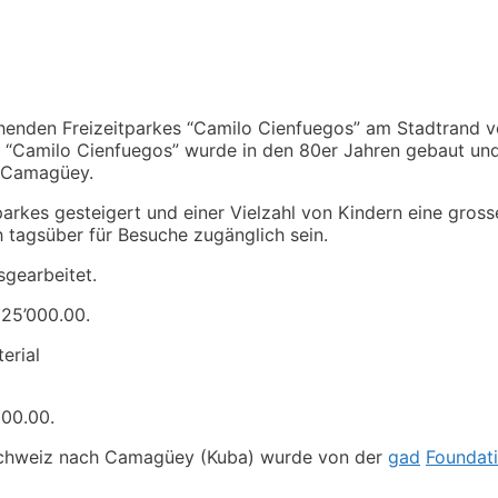
henden Freizeitparkes “Camilo Cienfuegos” am Stadtrand v
 “Camilo Cienfuegos” wurde in den 80er Jahren gebaut und
in Camagüey.
parkes gesteigert und einer Vielzahl von Kindern eine gross
h tagsüber für Besuche zugänglich sein.
gearbeitet.
 25’000.00.
erial
000.00.
 Schweiz nach Camagüey (Kuba) wurde von der
gad
Foundat